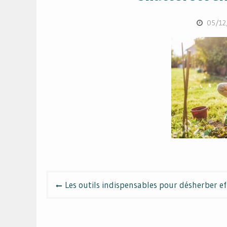
05/12
Navigation
Les outils indispensables pour désherber e
de
l’article