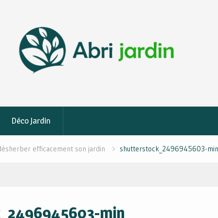
Déco Jardin
désherber efficacement son jardin
shutterstock_2496945603-mi
k_2496945603-min